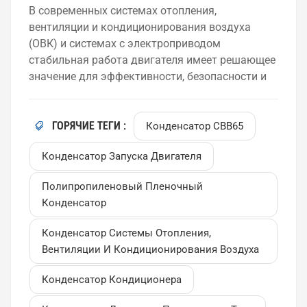
по выбору.
В современных системах отопления,
вентиляции и кондиционирования воздуха
(ОВК) и системах с электроприводом
стабильная работа двигателя имеет решающее
значение для эффективности, безопасности и
долгосрочной надежности. Среди различных
конденсаторов для двигателей переменного
тока выделяются следующие: пусковой
ГОРЯЧИЕ ТЕГИ :
Конденсатор CBB65
конденсатор двигателя CBB65 стало одним из
Конденсатор Запуска Двигателя
наиболее широко используемых решений для
кондиционеров, водяных насосов и систем
Полипропиленовый Пленочный
вентиляции. В этом блоге мы подробно
Конденсатор
рассмотрим, что представляют собой
конденсаторы CBB65, почему они так
Конденсатор Системы Отопления,
популярны и как выбрать подходящий для
Вентиляции И Кондиционирования Воздуха
вашего применения.Что такое пусковой
конденсатор для двигателя CBB65?
Конденсатор Кондиционера
Конденсатор CBB65 — это пусковой
конденсатор двигателя переменного тока