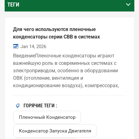
ТЕГИ
Для чего используются пленочные
конденсаторы серии CBB в системах
управления двигателями и системах
Jan 14, 2026
отопления, вентиляции и кондиционирования
ВведениеПленочные конденсаторы играют
воздуха?
важнейшую роль в современных системах с
электроприводом, особенно в оборудовании
ОВК (отопление, вентиляция и
кондиционирование воздуха), компрессорах,
вентиляторах и насосах. Среди них пленочные
конденсаторы серии CBB широко используются
ГОРЯЧИЕ ТЕГИ :
в качестве пусковых конденсаторов
двигателей благодаря их стабильным
Пленочный Конденсатор
электрическим характеристикам и
длительному сроку службы. В этой статье мы
Конденсатор Запуска Двигателя
объясним, что представляют собой пленочные