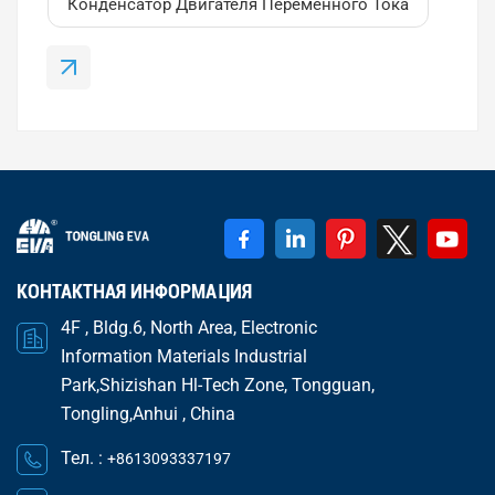
Конденсатор Двигателя Переменного Тока
сделано с помощью Металлизированная
полипропиленовая пленка (МПП)Его основная...
КОНТАКТНАЯ ИНФОРМАЦИЯ
4F , Bldg.6, North Area, Electronic
Information Materials Industrial
Park,Shizishan Hl-Tech Zone, Tongguan,
Tongling,Anhui , China
Тел. :
+8613093337197