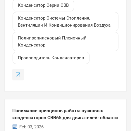
Конденсатор Серии CBB
конденсаторы серии CBB, как они работают и
почему их часто используют в системах
Конденсатор Системы Отопления,
управления двигателями и системах отопления,
Вентиляции И Кондиционирования Воздуха
вентиляции и кондиционирования воздуха.Что
такое пленочный конденсатор серии CBB?
Полипропиленовый Пленочный
Конденсатор серии CBB представляет собой
Конденсатор
тип металлизированного полипропиленового
(MPP) пленочного конденсатора,
Производитель Конденсаторов
предназначенного...
Понимание принципов работы пусковых
конденсаторов CBB65 для двигателей: области
применения, характеристики и рекомендации
Feb 03, 2026