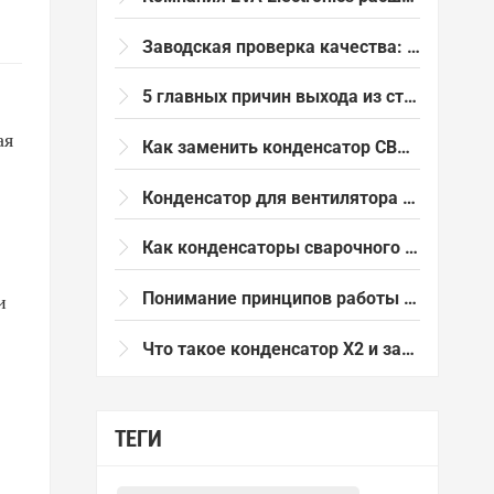
Заводская проверка качества: конденсатор CBB61 4 мкФ прошел проверку на случайную емкость.
5 главных причин выхода из строя конденсатора переменного тока (и как этого избежать в 2026 году)
ая
Как заменить конденсатор CBB61 в жаркую погоду: простое руководство
Конденсатор для вентилятора CBB61: Полное руководство для электрических вентиляторов и систем летнего охлаждения
Как конденсаторы сварочного аппарата повышают стабильность дуги и срок службы оборудования.
Понимание принципов работы пусковых конденсаторов CBB65 для двигателей: области применения, характеристики и рекомендации по выбору.
и
Что такое конденсатор X2 и зачем он используется в системах подавления электромагнитных помех?
ТЕГИ