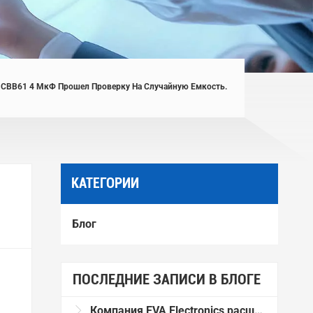
р CBB61 4 МкФ Прошел Проверку На Случайную Емкость.
КАТЕГОРИИ
Блог
ПОСЛЕДНИЕ ЗАПИСИ В БЛОГЕ
Компания EVA Electronics расширяет производственные мощности, приобретая новые пленочные намоточные машины и оборудование для металлического напыления.