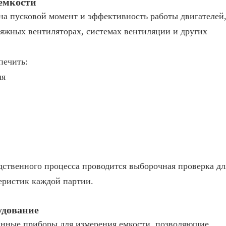
емкости
на пусковой момент и эффективность работы двигателей
яжных вентиляторах, системах вентиляции и других
печить:
ля
дственного процесса проводится выборочная проверка дл
еристик каждой партии.
удование
анные приборы для измерения емкости, позволяющие