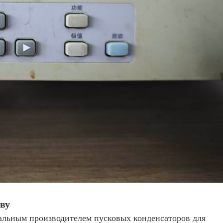
ву
нальным производителем пусковых конденсаторов для