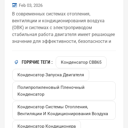
применения, характеристики и рекомендации
Feb 03, 2026
по выбору.
В современных системах отопления,
вентиляции и кондиционирования воздуха
(ОВК) и системах с электроприводом
стабильная работа двигателя имеет решающее
значение для эффективности, безопасности и
долгосрочной надежности. Среди различных
конденсаторов для двигателей переменного
тока выделяются следующие: пусковой
ГОРЯЧИЕ ТЕГИ :
Конденсатор CBB65
конденсатор двигателя CBB65 стало одним из
Конденсатор Запуска Двигателя
наиболее широко используемых решений для
кондиционеров, водяных насосов и систем
Полипропиленовый Пленочный
вентиляции. В этом блоге мы подробно
Конденсатор
рассмотрим, что представляют собой
конденсаторы CBB65, почему они так
Конденсатор Системы Отопления,
популярны и как выбрать подходящий для
Вентиляции И Кондиционирования Воздуха
вашего применения.Что такое пусковой
конденсатор для двигателя CBB65?
Конденсатор Кондиционера