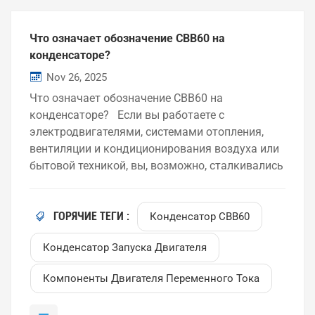
Что означает обозначение CBB60 на
конденсаторе?
Nov 26, 2025
Что означает обозначение CBB60 на
конденсаторе? Если вы работаете с
электродвигателями, системами отопления,
вентиляции и кондиционирования воздуха или
бытовой техникой, вы, возможно, сталкивались
с конденсаторами с маркировкой CBB60. Но
что именно означает CBB60, и как этот тип
конденсатора используется на практике? В
ГОРЯЧИЕ ТЕГИ :
Конденсатор CBB60
этой статье объясняется значение CBB60, его
Конденсатор Запуска Двигателя
структура и области применения. Понимание
кода CBB60 Термин CBB60 — это обозначение
Компоненты Двигателя Переменного Тока
модели, обычно используемое для пусковых
конденсаторов двигателей переменного тока.