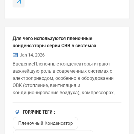
Каждая часть кода имеет определённое
техническое значение: CBB – обозначает
металлизированный пленочный
полипропиленовый конденсатор. «CB»
обозначает пленочные конденсаторы. Буква
«B» обозначае...
Для чего используются пленочные
конденсаторы серии CBB в системах
управления двигателями и системах
Jan 14, 2026
отопления, вентиляции и кондиционирования
ВведениеПленочные конденсаторы играют
воздуха?
важнейшую роль в современных системах с
электроприводом, особенно в оборудовании
ОВК (отопление, вентиляция и
кондиционирование воздуха), компрессорах,
вентиляторах и насосах. Среди них пленочные
конденсаторы серии CBB широко используются
ГОРЯЧИЕ ТЕГИ :
в качестве пусковых конденсаторов
двигателей благодаря их стабильным
Пленочный Конденсатор
электрическим характеристикам и