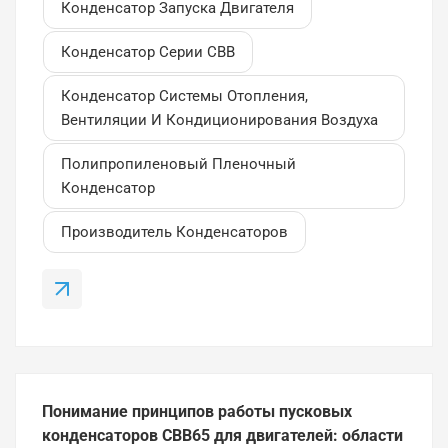
длительному сроку службы. В этой статье мы
Конденсатор Запуска Двигателя
объясним, что представляют собой пленочные
Конденсатор Серии CBB
конденсаторы серии CBB, как они работают и
почему их часто используют в системах
Конденсатор Системы Отопления,
управления двигателями и системах отопления,
Вентиляции И Кондиционирования Воздуха
вентиляции и кондиционирования воздуха.Что
такое пленочный конденсатор серии CBB?
Полипропиленовый Пленочный
Конденсатор серии CBB представляет собой
Конденсатор
тип металлизированного полипропиленового
(MPP) пленочного конденсатора,
Производитель Конденсаторов
предназначенного...
Понимание принципов работы пусковых
конденсаторов CBB65 для двигателей: области