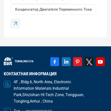
Конденсатор CBB65 — это пусковой
конденсатор двигателя переменного тока
Конденсатор Двигателя Переменного Тока
сделано с помощью Металлизированная
полипропиленовая пленка (МПП)Его основная...
КОНТАКТНАЯ ИНФОРМАЦИЯ
4F , Bldg.6, North Area, Electronic
Information Materials Industrial
Park,Shizishan Hl-Tech Zone, Tongguan,
Tongling,Anhui , China