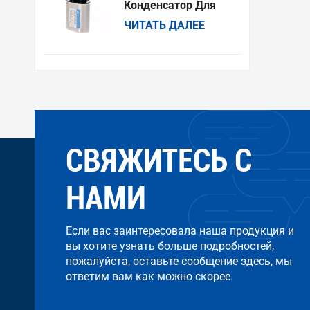
Китай.
Конденсатор Для
Микроволновой
ЧИТАТЬ ДАЛЕЕ
Печи 904, 2100 В,
Совместим С
Моделями Amana,
Electrolux, GE,
Kenmore И Whirlpool.
СВЯЖИТЕСЬ С
НАМИ
Если вас заинтересовала наша продукция и
вы хотите узнать больше подробностей,
пожалуйста, оставьте сообщение здесь, мы
ответим вам как можно скорее.