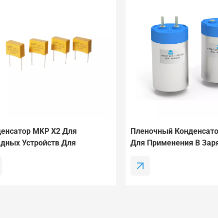
енсатор MKP X2 Для
Пленочный Конденсат
дных Устройств Для
Для Применения В Зар
тромобилей / Систем
Устройствах Для Элек
дки Электромобилей