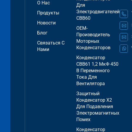
О Нас
Для
Электродвигателей
Продукты
CBB60
Новости
OEM-
Блог
Производитель
Моторных
Связаться С
Конденсаторов
Нами
Конденсатор
CBB61 1,2 МкФ 450
В Переменного
Тока Для
Вентилятора
Защитный
Конденсатор X2
Для Подавления
Электромагнитных
Помех
Конденсатор