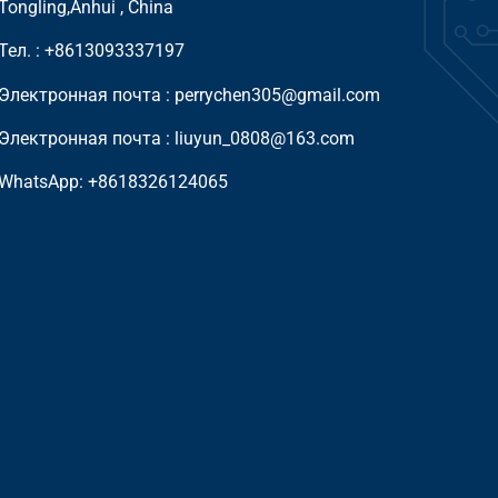
Tongling,Anhui , China
Тел. :
+8613093337197
Электронная почта :
perrychen305@gmail.com
Электронная почта :
liuyun_0808@163.com
WhatsApp:
+8618326124065