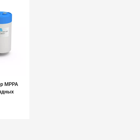
ор MPPA
ядных
тромобилей