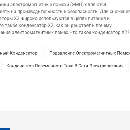
ании электромагнитные помехи (ЭМП) являются
иять на производительность и безопасность. Для снижени
торы X2 широко используются в цепях питания и
о такое конденсатор X2, как он работает и почему
ения электромагнитных помех.Что такое конденсатор X2?
 конденсатора, предназначенного для подключения к сети
 используется для подавления электрических помех и скач
тройствами и внешними источниками помех. Конденсатор
ный Конденсатор
Подавление Электромагнитных Поме
Конденсатор Переменного Тока В Сети Электропитания