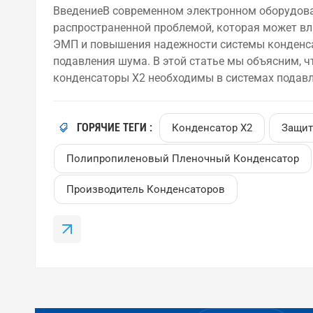
ВведениеВ современном электронном оборудов
распространенной проблемой, которая может вл
ЭМП и повышения надежности системы конденса
подавления шума. В этой статье мы объясним, чт
конденсаторы X2 необходимы в системах подавл
Конденсатор X2 — это тип защитного пленочного
переменного тока (линия-линия). Он в основном
ГОРЯЧИЕ ТЕГИ :
напряжения, генерируемых коммутирующими ус
Конденсатор X2
Защит
X2 обычно изготавливаются с испол...
Полипропиленовый Пленочный Конденсатор
Производитель Конденсаторов