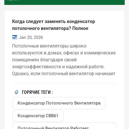
Когда следует заменять конденсатор
потолочного вентилятора? Полное
руководство для домовладельцев и
Jan 20, 2026
покупателей.
Потолочные вентиляторы широко
используются в домах, офисах и коммерческих
помещениях благодаря своей
энергоэффективности и надежной работе.
Однако, если потолочный вентилятор начинает
работать медленнее обычного, с трудом
переключает скорости или полностью
ГОРЯЧИЕ ТЕГИ :
перестает работать, одной из
распространенных причин является
Конденсатор Потолочного Вентилятора
неисправный конденсатор. В этой статье мы
объясним, когда следует заменять
Конденсатор CBB61
конденсатор потолочного вентилятора, как
Потолочный Вентилятор Работает
распознать предупреждающие признаки и