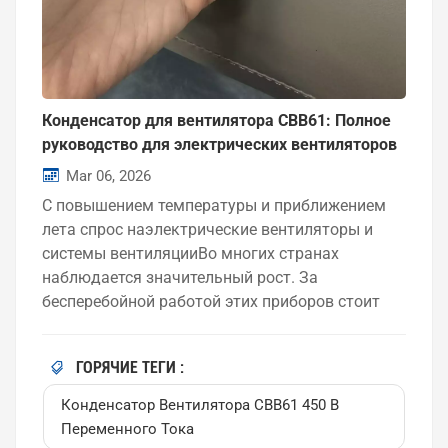
Конденсатор для вентилятора CBB61: Полное
руководство для электрических вентиляторов
и систем летнего охлаждения
Mar 06, 2026
С повышением температуры и приближением
лета спрос наэлектрические вентиляторы и
системы вентиляцииВо многих странах
наблюдается значительный рост. За
бесперебойной работой этих приборов стоит
небольшой, но важный компонент —
Конденсатор вентилятора CBB61. Используется
ГОРЯЧИЕ ТЕГИ :
ли впотолочные вентиляторы, вытяжные
вентиляторы или системы циркуляции
Конденсатор Вентилятора CBB61 450 В
воздухаКонденсаторы CBB61 обеспечивают
Переменного Тока
стабильную работу двигателя и высокую