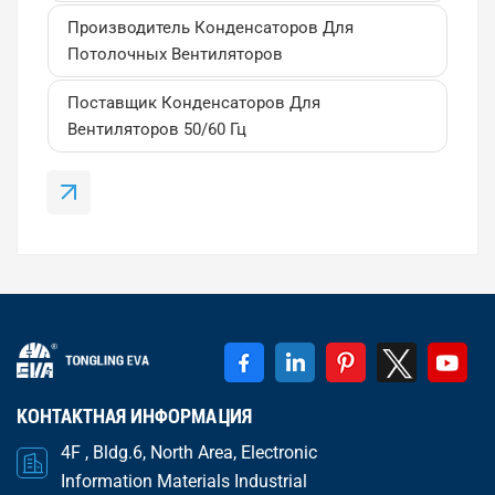
энергоэффективность. В этой статье мы
Производитель Конденсаторов Для
расскажем, что такое конденсатор CBB61,
Потолочных Вентиляторов
каковы его области применения и как выбрать
Поставщик Конденсаторов Для
надежного поставщика для удовлетворения
Вентиляторов 50/60 Гц
больших потребностей в летнее время. Что
такое конденсатор CBB61?Онконденсатор
CBB61Это пусковой конденсатор для
двигателя переменного тока, изготовленный
изМеталлизированная полипропиленовая
пленка (МПП)Он специально ра...
КОНТАКТНАЯ ИНФОРМАЦИЯ
4F , Bldg.6, North Area, Electronic
Information Materials Industrial