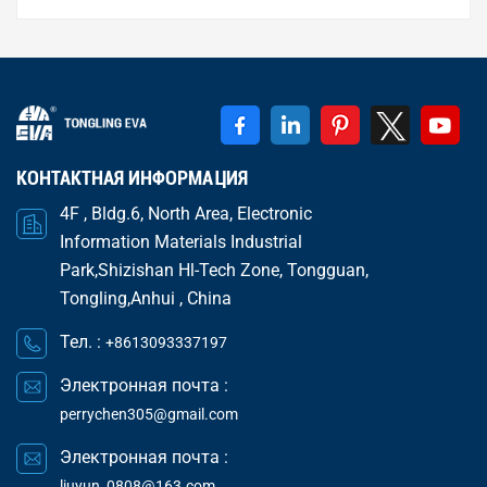
воздействие высоких температур может
привести к разрушению электролита внутри
конденсаторов, что значительно снижает их
производительность. Неисправность
конденсатора...
КОНТАКТНАЯ ИНФОРМАЦИЯ
4F , Bldg.6, North Area, Electronic
Information Materials Industrial
Park,Shizishan Hl-Tech Zone, Tongguan,
Tongling,Anhui , China
Тел. :
+8613093337197
Электронная почта :
perrychen305@gmail.com
Электронная почта :
liuyun_0808@163.com