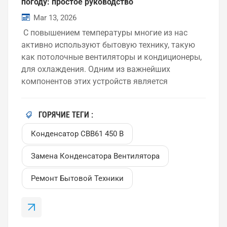
погоду: простое руководство
Mar 13, 2026
С повышением температуры многие из нас
активно используют бытовую технику, такую ​​
как потолочные вентиляторы и кондиционеры,
для охлаждения. Одним из важнейших
компонентов этих устройств является
конденсатор CBB61, обеспечивающий
бесперебойную работу двигателя. Со временем
ГОРЯЧИЕ ТЕГИ :
конденсаторы изнашиваются, особенно в
жаркую погоду. В этом руководстве мы
Конденсатор CBB61 450 В
расскажем, как заменить конденсатор CBB61 и
обеспечить бесперебойную работу вашей
Замена Конденсатора Вентилятора
бытовой техники. Зачем заменять конденсатор
Ремонт Бытовой Техники
CBB61 в жаркую погоду? Высокие
температуры могут привести к перегреву
конденсаторов и, как следствие, к их выходу из
строя. В соответствии с IEEEДлительное