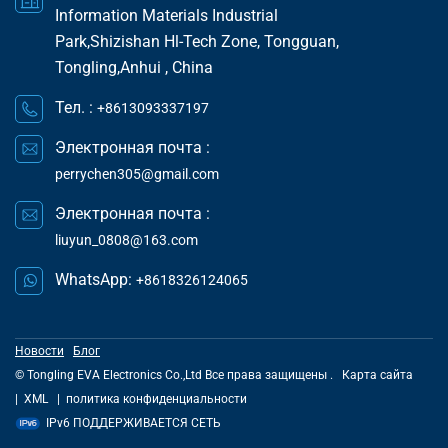
Information Materials Industrial
Park,Shizishan Hl-Tech Zone, Tongguan,
Tongling,Anhui , China
Тел. :
+8613093337197
Электронная почта :
perrychen305@gmail.com
Электронная почта :
liuyun_0808@163.com
WhatsApp:
+8618326124065
Новости
Блог
© Tongling EVA Electronics Co.,Ltd Все права защищены .
Карта сайта
|
XML
|
политика конфиденциальности
IPv6 ПОДДЕРЖИВАЕТСЯ СЕТЬ