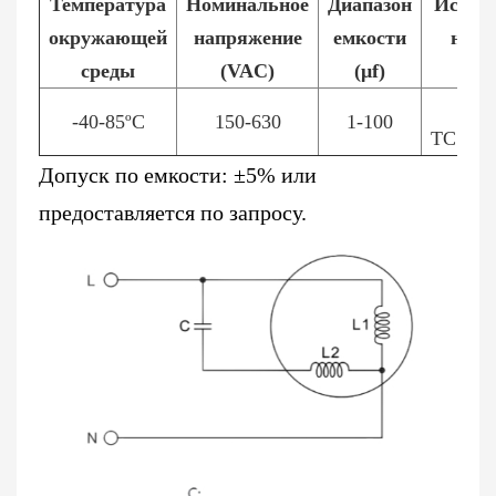
Температура
Номинальное
Диапазон
Испыт
окружающей
напряжение
емкости
напр
среды
(VAC)
(μf)
(
ТТ:
-40-85ºC
150-630
1-100
TC:≥22
Допуск по емкости: ±5% или
предоставляется по запросу.