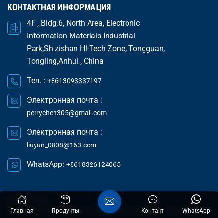
КОНТАКТНАЯ ИНФОРМАЦИЯ
4F , Bldg.6, North Area, Electronic
Information Materials Industrial
Park,Shizishan Hl-Tech Zone, Tongguan,
Tongling,Anhui , China
Тел. :
+8613093337197
Электронная почта :
perrychen305@gmail.com
Электронная почта :
liuyun_0808@163.com
WhatsApp:
+8618326124065
Новости
Блог
© Tongling EVA Electronics Co.,Ltd Все права защищены .
Карта сайта
Главная
Продукты
Контакт
WhatsApp