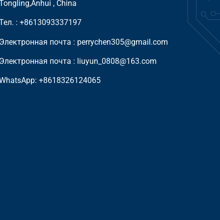
Tongling,Anhui , China
Тел. :
+8613093337197
Электронная почта :
perrychen305@gmail.com
Электронная почта :
liuyun_0808@163.com
WhatsApp:
+8618326124065