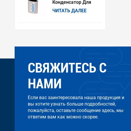
Китай.
Конденсатор Для
Микроволновой
ЧИТАТЬ ДАЛЕЕ
Печи 904, 2100 В,
Совместим С
Моделями Amana,
Electrolux, GE,
Kenmore И Whirlpool.
СВЯЖИТЕСЬ С
НАМИ
Если вас заинтересовала наша продукция и
вы хотите узнать больше подробностей,
пожалуйста, оставьте сообщение здесь, мы
ответим вам как можно скорее.