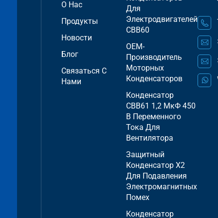
О Нас
Для
Электродвигателей
Продукты
CBB60
Новости
OEM-
Блог
Производитель
Моторных
Связаться С
Конденсаторов
Нами
Конденсатор
CBB61 1,2 МкФ 450
В Переменного
Тока Для
Вентилятора
Защитный
Конденсатор X2
Для Подавления
Электромагнитных
Помех
Конденсатор