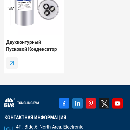
Двухконтурный
Пусковой Конденсатор
CBB65B 45+10 МкФ ±5%
370/440 В Переменного
Тока Для Двигателей
Вентиляторов
Переменного Тока,
Тепловых Насосов И
Конденсаторных Систем.
КОНТАКТНАЯ ИНФОРМАЦИЯ
4F , Bldg.6, North Area, Electronic