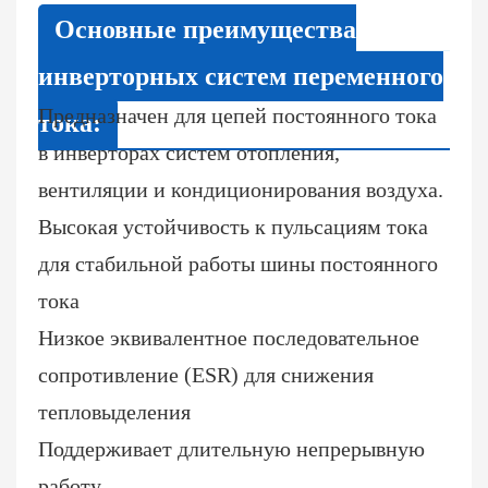
Основные преимущества
инверторных систем переменного
Предназначен для цепей постоянного тока
тока:
в инверторах систем отопления,
вентиляции и кондиционирования воздуха.
Высокая устойчивость к пульсациям тока
для стабильной работы шины постоянного
тока
Низкое эквивалентное последовательное
сопротивление (ESR) для снижения
тепловыделения
Поддерживает длительную непрерывную
работу.