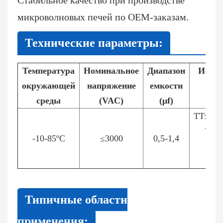
микроволновых печей по OEM-заказам.
Технические параметры:
Температура
Номинальное
Диапазон
Испыт
окружающей
напряжение
емкости
нап
среды
(VAC)
(μf)
(
TT:4.3
TC:≥
-10-85ºC
≤3000
0,5-1,4
пере
то
Типичные области
применения: