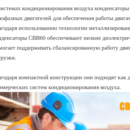
системах кондиционирования воздуха конденсаторы
нофазных двигателей для обеспечения работы двига
агодаря использованию технологии металлизирова
нденсаторы CBB60 обеспечивают низкие диэлектрич
могает поддерживать сбалансированную работу дви
грузки.
агодаря компактной конструкции они подходят как д
ммерческих систем кондиционирования воздуха.