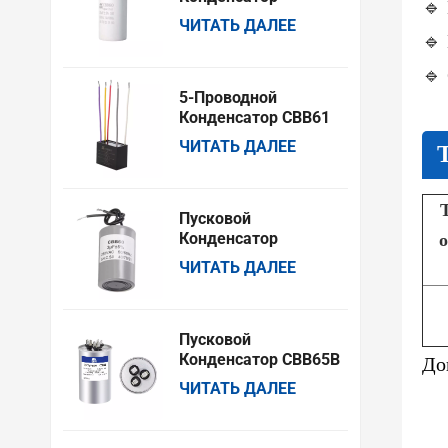
🔹
Переменного Тока
ЧИТАТЬ ДАЛЕЕ
CCBB60 Для
🔹
Стиральных Машин
🔹
И Водяных Насосов
5-Проводной
Конденсатор CBB61
Для Двигателей
ЧИТАТЬ ДАЛЕЕ
Переменного Тока,
450 В, 50/60 Гц, Для
Вентиляторов
Кондиционеров.
Пусковой
Конденсатор
Переменного Тока 3
ЧИТАТЬ ДАЛЕЕ
МкФ CBB60 250 В
Переменного Тока
50/60 Гц С
Проводами Для
Пусковой
Двигателей Водяных
Конденсатор CBB65B
До
Насосов.
65/5 МкФ,
ЧИТАТЬ ДАЛЕЕ
Двухканальный,
370/440 В
Переменного Тока,